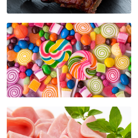
LÁCTEOS
PANIFICACIÓN
Happy Family Cooking
CÁRNICOS
CONFITERÍA Y BOTANAS