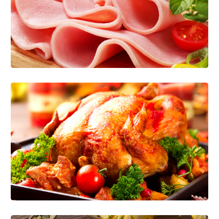
Best Organic Miele
CÁRNICOS
PANIFICACIÓN
Healthy Greens
CÁRNICOS
PANIFICACIÓN