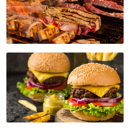
Delicious Ideas
CONFITERÍA Y BOTANAS
LÁCTEOS
Enjoy Food
CONFITERÍA Y BOTANAS
PANIFICACIÓN