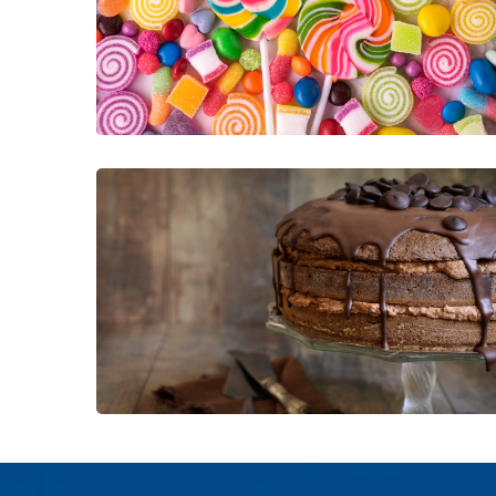
Happy Family Cooking
CÁRNICOS
CONFITERÍA Y BOTANAS
Family Products
CÁRNICOS
CONFITERÍA Y BOTANAS