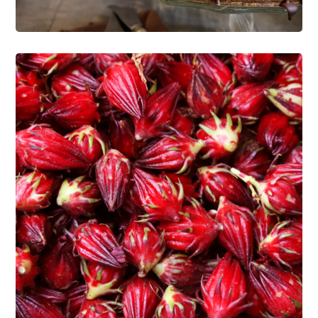
CÁRNICOS
CONFITERÍA Y BOTANAS
Get Maximum Vitamins
LÁCTEOS
PANIFICACIÓN